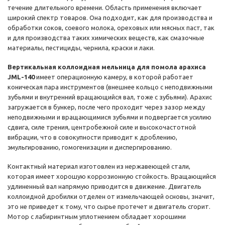
течение длительного времени. Область применения включает
широкий спектр товаров. Она подходит, как для производства и
обработки соков, соевого молока, ореховых или мясных паст, так
и для производства таких химических веществ, как смазочные
материалы, пестициды, чернила, краски и лаки.
Вертикальная коллоидная мельница для помола арахиса
JML-140
имеет операционную камеру, в которой работает
коническая пара инструментов (внешнее кольцо с неподвижными
зубьями и внутренний вращающийся вал, тоже с зубьями). Арахис
загружается в бункер, после чего проходит через зазор между
неподвижными и вращающимися зубьями и подвергается усилию
сдвига, силе трения, центробежной силе и высокочастотной
вибрации, что в совокупности приводит к дроблению,
эмульгированию, гомогенизации и диспергированию.
Контактный материал изготовлен из нержавеющей стали,
которая имеет хорошую коррозионную стойкость. Вращающийся
удлиненный вал напрямую приводится в движение. Двигатель
коллоидной дробилки отделен от измельчающей основы, значит,
это не приведет к тому, что сырье протечет и двигатель сгорит.
Мотор с лабиринтным уплотнением обладает хорошими