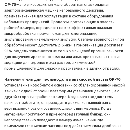
OP-70
– это универсальная малогабаритная стационарная
электромеханическая машина непрерывного действия,
предназначенная для эксплуатации в составе оборудования
небольших предприятий. Процессы, протекающие в полости
рабочей камеры, определяются, как эффективная влажная
микрообработка, применяемая для гомогенизации,
эмульгирования и измельчения эмульсии. Степень зернистости при
обработке может достигать 2-6 мкм, а гомогенизация достигает
95%. Модель применяется не только в пищевой промышленности
для получения арахисового масла или иных ореховых паст, но и в
медицине для сиропов и экстрактов, в химической
промышленности для смазок и красителей, и в других отраслях.
Измельчитель для производства арахисовой пасты OP-70
установлен на коробчатом основании со сбалансированной массой,
так как с одной стороны платформы установлен двигатель, а с
другой стороны – рабочая камера. Когда электродвигатель
начинает работать, он приводит в движение главный вал с
вертикальной осью и соединяющиеся с ним жернова. Когда
материалы поступают в приемопередаточный бункер, они
непосредственно попадают в камеру измельчения, где
измельчаются в мелкие частицы под действием силы дробления