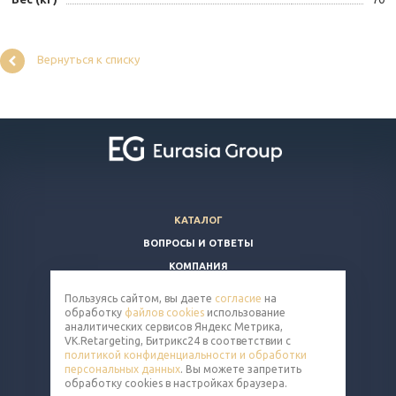
Вернуться к списку
КАТАЛОГ
ВОПРОСЫ И ОТВЕТЫ
КОМПАНИЯ
КОНТАКТЫ
Пользуясь сайтом, вы даете
согласие
на
обработку
файлов cookies
использование
8 (800) 350-86-91
аналитических сервисов Яндекс Метрика,
VK.Retargeting, Битрикс24 в соответствии с
nut@eq-mail.ru
политикой конфиденциальности и обработки
персональных данных
. Вы можете запретить
обработку cookies в настройках браузера.