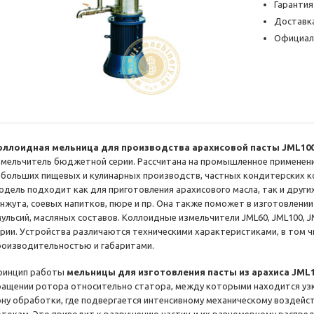
Гарантия
Доставка
Официал
оллоидная мельница для производства арахисовой пасты JML10
змельчитель бюджетной серии. Рассчитана на промышленное применени
ебольших пищевых и кулинарных производств, частных кондитерских к
одель подходит как для приготовления арахисового масла, так и други
унжута, соевых напитков, пюре и пр. Она также поможет в изготовлени
мульсий, масляных составов. Коллоидные измельчители JML60, JML100, 
ерии. Устройства различаются техническими характеристиками, в том 
роизводительностью и габаритами.
ринцип работы
мельницы для изготовления пасты из арахиса JML
ращении ротора относительно статора, между которыми находится узк
ону обработки, где подвергается интенсивному механическому воздейс