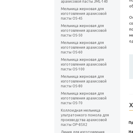
п
арахисовой пасты JML-140
о
Мельница жерновая для
изготовления арахисовой
О
пасты OS-45
с
Мельница жерновая для
п
изготовления арахисовой
м
пасты OS-50
о
Мельница жерновая для
изготовления арахисовой
пасты OS-60
Мельница жерновая для
изготовления арахисовой
пасты OS-100
Мельница жерновая для
изготовления арахисовой
пасты OS-80
Мельница жерновая для
изготовления арахисовой
пасты OS-70
Х
Коллоидная мельница
ультратонкого помола для
производства арахисовой
П
пасты OP-85X2
Н
Линия для изготовления