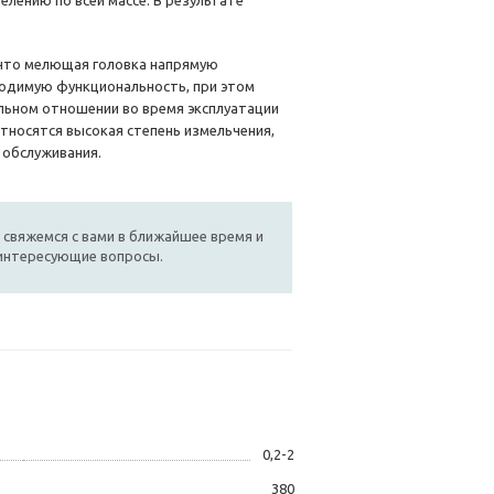
лению по всей массе. В результате
 что мелющая головка напрямую
ходимую функциональность, при этом
льном отношении во время эксплуатации
тносятся высокая степень измельчения,
 обслуживания.
 свяжемся с вами в ближайшее время и
 интересующие вопросы.
0,2-2
380