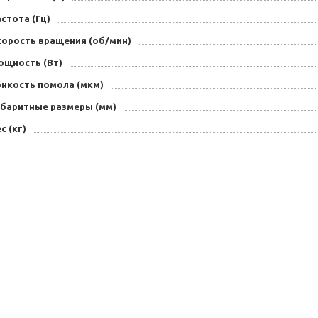
стота (Гц)
корость вращения (об/мин)
ощность (Вт)
онкость помола (мкм)
абаритные размеры (мм)
с (кг)