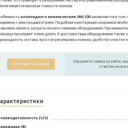
отокам. Это приводит к разрушению частиц и их равномерному распреде
беспечивается высокая тонкость помола.
собенность
коллоидного измельчителя JML100
заключается в том,
оединена с электродвигателем. Подобная конструкция сохранила необ
озволила снизить затраты на изготовление оборудования. При внимате
ельница прослужит очень долго. К достоинствам оборудования также о
днородность состава, простая регулировка помола, удобство очистки и
Оформите заявку на сайте, мы
ОТПРАВИТЬ ЗАЯВКУ
ответим на все
арактеристики
роизводительность (т/ч)
апряжение (В)