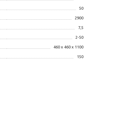
50
2900
7,5
2-50
460 х 460 х 1100
150