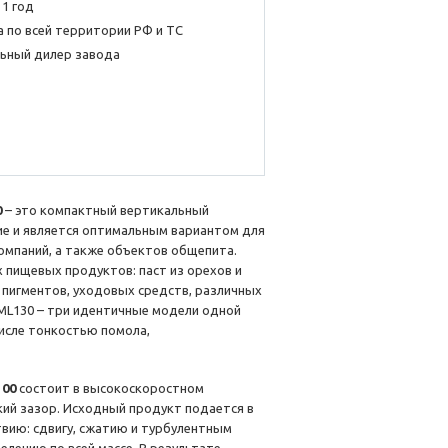
 1 год
 по всей территории РФ и ТС
ьный дилер завода
0
– это компактный вертикальный
е и является оптимальным вариантом для
омпаний, а также объектов общепита.
х пищевых продуктов: паст из орехов и
и пигментов, уходовых средств, различных
JML130 – три идентичные модели одной
числе тонкостью помола,
100
состоит в высокоскоростном
ий зазор. Исходный продукт подается в
твию: сдвигу, сжатию и турбулентным