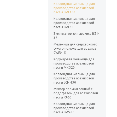
Коллоидная мельница для
производства арахисовой
пасты JML100
Коллоидная мельница для
производства арахисовой
пасты JML60
Эмульгатор для арахиса BZ1-
37
Мельница для сверхтонкого
сухого помола для арахиса
CWFJ-15
Корундовая мельница для
производства арахисовой
пасты MK 320
Коллоидная мельница для
производства арахисовой
пасты JCN-130
Миксер промышленный с
подогревом для арахисовой
пасты PJ-50
Коллоидная мельница для
производства арахисовой
пасты JMS-80