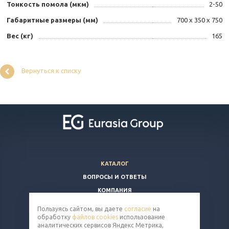
Тонкость помола (мкм)
2-50
Габаритные размеры (мм)
700 х 350 х 750
Вес (кг)
165
Вернуться к списку
КАТАЛОГ
ВОПРОСЫ И ОТВЕТЫ
КОМПАНИЯ
КОНТАКТЫ
Пользуясь сайтом, вы даете
согласие
на
обработку
файлов cookies
использование
8 (800) 350-86-91
аналитических сервисов Яндекс Метрика,