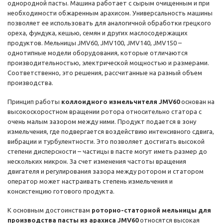
однородной пасты. Машина работает с сырым очищенным и при
необходимости обжаренным арахисом. Универсальность машины
позволяет ее использовать для аналогичной обработки грецкого
ореха, фундука, кешью, семян и других маслосодержащих
продуктов. Мельницы JMV60, JMV100, JMV140, JMV150 –
однотипные модели оборудования, которые отличаются
производительностью, электрической мощностью и размерами.
Соответственно, это решения, рассчитанные на разный объем
производства.
Принцип работы
коллоидного измельчителя JMV60
основан на
высокоскоростном вращении ротора относительно статора с
очень малым зазором между ними. Продукт подается в зону
измельчения, где подвергается воздействию интенсивного сдвига,
вибрации и турбулентности. Это позволяет достигать высокой
степени дисперсности – частицы в пасте могут иметь размер до
нескольких микрон. За счет изменения частоты вращения
двигателя и регулирования зазора между ротором и статором
оператор может настраивать степень измельчения и
консистенцию готового продукта.
К основным достоинствам
роторно-статорной мельницы для
производства пасты из арахиса JMV60
относятся высокая