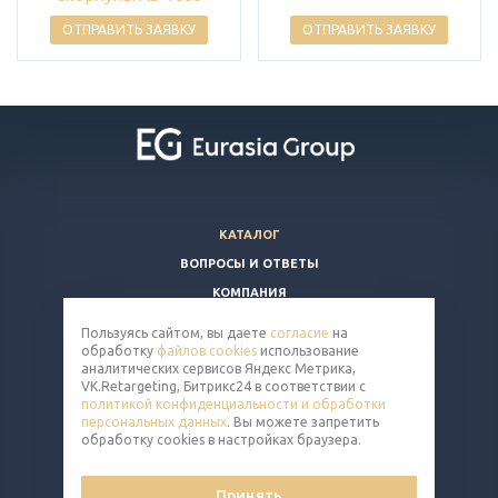
ОТПРАВИТЬ ЗАЯВКУ
ОТПРАВИТЬ ЗАЯВКУ
КАТАЛОГ
ВОПРОСЫ И ОТВЕТЫ
КОМПАНИЯ
КОНТАКТЫ
Пользуясь сайтом, вы даете
согласие
на
обработку
файлов cookies
использование
8 (800) 350-86-91
аналитических сервисов Яндекс Метрика,
VK.Retargeting, Битрикс24 в соответствии с
nut@eq-mail.ru
политикой конфиденциальности и обработки
персональных данных
. Вы можете запретить
обработку cookies в настройках браузера.
Принять