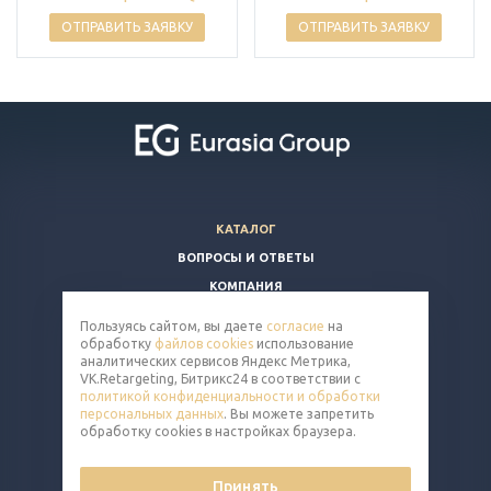
ОТПРАВИТЬ ЗАЯВКУ
ОТПРАВИТЬ ЗАЯВКУ
КАТАЛОГ
ВОПРОСЫ И ОТВЕТЫ
КОМПАНИЯ
КОНТАКТЫ
Пользуясь сайтом, вы даете
согласие
на
обработку
файлов cookies
использование
8 (800) 350-86-91
аналитических сервисов Яндекс Метрика,
VK.Retargeting, Битрикс24 в соответствии с
nut@eq-mail.ru
политикой конфиденциальности и обработки
персональных данных
. Вы можете запретить
обработку cookies в настройках браузера.
Принять
© 2026 Все права защищены.