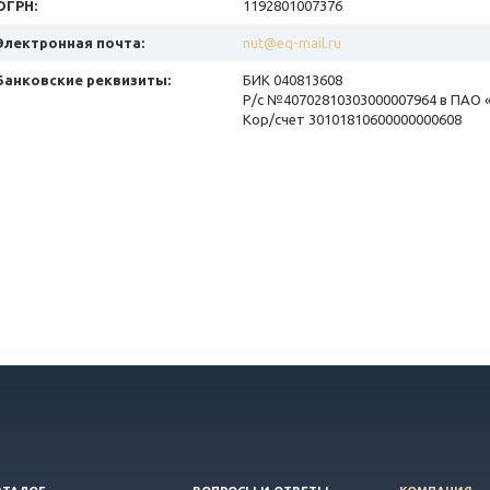
ОГРН:
1192801007376
Электронная почта:
nut@eq-mail.ru
Банковские реквизиты:
БИК 040813608
Р/с №40702810303000007964 в ПАО 
Кор/счет 30101810600000000608