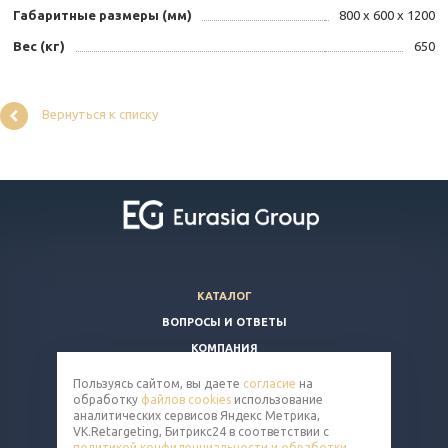
Габаритные размеры (мм)
800 х 600 х 1200
Вес (кг)
650
Вернуться к списку
КАТАЛОГ
ВОПРОСЫ И ОТВЕТЫ
КОМПАНИЯ
КОНТАКТЫ
Пользуясь сайтом, вы даете
согласие
на
обработку
файлов cookies
использование
8 (800) 350-86-91
аналитических сервисов Яндекс Метрика,
VK.Retargeting, Битрикс24 в соответствии с
nut@eq-mail.ru
политикой конфиденциальности и обработки