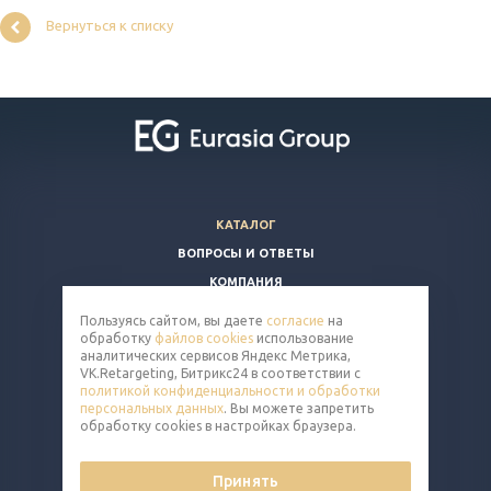
Вернуться к списку
КАТАЛОГ
ВОПРОСЫ И ОТВЕТЫ
КОМПАНИЯ
КОНТАКТЫ
Пользуясь сайтом, вы даете
согласие
на
обработку
файлов cookies
использование
8 (800) 350-86-91
аналитических сервисов Яндекс Метрика,
VK.Retargeting, Битрикс24 в соответствии с
nut@eq-mail.ru
политикой конфиденциальности и обработки
персональных данных
. Вы можете запретить
обработку cookies в настройках браузера.
Принять
© 2026 Все права защищены.