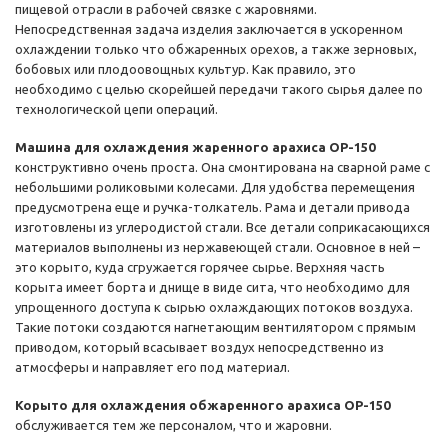
пищевой отрасли в рабочей связке с жаровнями.
Непосредственная задача изделия заключается в ускоренном
охлаждении только что обжаренных орехов, а также зерновых,
бобовых или плодоовощных культур. Как правило, это
необходимо с целью скорейшей передачи такого сырья далее по
технологической цепи операций.
Машина для охлаждения жаренного арахиса ОР-150
конструктивно очень проста. Она смонтирована на сварной раме с
небольшими роликовыми колесами. Для удобства перемещения
предусмотрена еще и ручка-толкатель. Рама и детали привода
изготовлены из углеродистой стали. Все детали соприкасающихся
материалов выполнены из нержавеющей стали. Основное в ней –
это корыто, куда сгружается горячее сырье. Верхняя часть
корыта имеет борта и днище в виде сита, что необходимо для
упрощенного доступа к сырью охлаждающих потоков воздуха.
Такие потоки создаются нагнетающим вентилятором с прямым
приводом, который всасывает воздух непосредственно из
атмосферы и направляет его под материал.
Корыто для охлаждения обжаренного арахиса ОР-150
обслуживается тем же персоналом, что и жаровни.