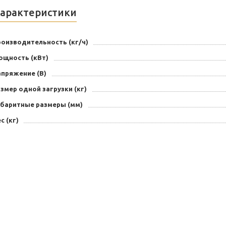
арактеристики
роизводительность (кг/ч)
ощность (кВт)
апряжение (В)
змер одной загрузки (кг)
абаритные размеры (мм)
с (кг)