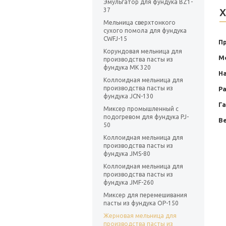
Эмульгатор для фундука BZ1-
Х
37
Мельница сверхтонкого
сухого помола для фундука
CWFJ-15
П
Корундовая мельница для
М
производства пасты из
фундука MK 320
Н
Коллоидная мельница для
производства пасты из
Ра
фундука JCN-130
Г
Миксер промышленный с
подогревом для фундука PJ-
Ве
50
Коллоидная мельница для
производства пасты из
фундука JMS-80
Коллоидная мельница для
производства пасты из
фундука JMF-260
Миксер для перемешивания
пасты из фундука ОP-150
Жерновая мельница для
производства пасты из