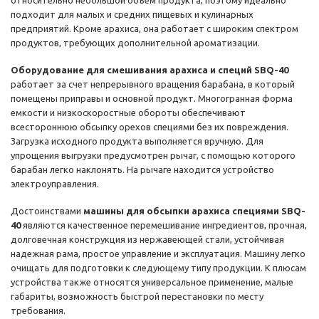
относительно небольшой объем продукта, поэтому идеально
подходит для малых и средних пищевых и кулинарных
предприятий. Кроме арахиса, она работает с широким спектром
продуктов, требующих дополнительной ароматизации.
Оборудование для смешивания арахиса и специй SBQ-40
работает за счет непрерывного вращения барабана, в который
помещены приправы и основной продукт. Многогранная форма
емкости и низкоскоростные обороты обеспечивают
всестороннюю обсыпку орехов специями без их повреждения.
Загрузка исходного продукта выполняется вручную. Для
упрощения выгрузки предусмотрен рычаг, с помощью которого
барабан легко наклонять. На рычаге находится устройство
электроуправления.
Достоинствами
машины для обсыпки арахиса специями SBQ-
40
являются качественное перемешивание ингредиентов, прочная,
долговечная конструкция из нержавеющей стали, устойчивая
надежная рама, простое управление и эксплуатация. Машину легко
очищать для подготовки к следующему типу продукции. К плюсам
устройства также относятся универсальное применение, малые
габариты, возможность быстрой перестановки по месту
требования.