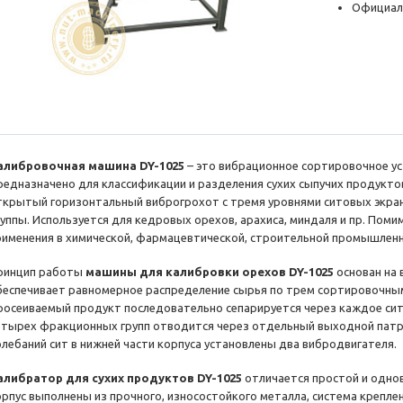
Официал
алибровочная машина DY-1025
– это вибрационное сортировочное ус
редназначено для классификации и разделения сухих сыпучих продукто
ткрытый горизонтальный виброгрохот с тремя уровнями ситовых экран
руппы. Используется для кедровых орехов, арахиса, миндаля и пр. Пом
рименения в химической, фармацевтической, строительной промышленн
ринцип работы
машины для калибровки орехов DY-1025
основан на 
беспечивает равномерное распределение сырья по трем сортировочным
росеиваемый продукт последовательно сепарируется через каждое сит
етырех фракционных групп отводится через отдельный выходной патр
олебаний сит в нижней части корпуса установлены два вибродвигателя.
алибратор для сухих продуктов DY-1025
отличается простой и одно
орпус выполнены из прочного, износостойкого металла, система крепле