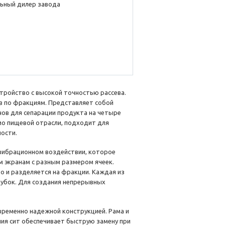
ьный дилер завода
тройство с высокой точностью рассева.
в по фракциям. Представляет собой
ов для сепарации продукта на четыре
имо пищевой отрасли, подходит для
ости.
вибрационном воздействии, которое
 экранам с разным размером ячеек.
о и разделяется на фракции. Каждая из
убок. Для создания непрерывных
временно надежной конструкцией. Рама и
ния сит обеспечивает быструю замену при