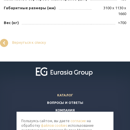
Габаритные размеры (мм)
3100 х 1130 х
1660
Вес (кг)
≈700
Вернуться к списку
КАТАЛОГ
ВОПРОСЫ И ОТВЕТЫ
КОМПАНИЯ
КОНТАКТЫ
Пользуясь сайтом, вы даете
согласие
на
обработку
файлов cookies
использование
8 (800) 350-86-91