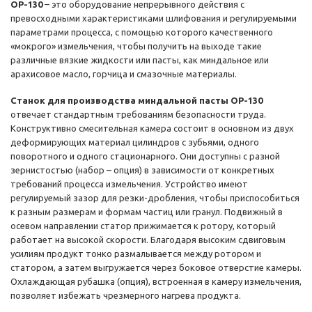
OP-130
– это оборудование непрерывного действия с
превосходными характеристиками шлифования и регулируемыми
параметрами процесса, с помощью которого качественного
«мокрого» измельчения, чтобы получить на выходе такие
различные вязкие жидкости или пасты, как миндальное или
арахисовое масло, горчица и смазочные материалы.
Станок для производства миндальной пасты OP-130
отвечает стандартным требованиям безопасности труда.
Конструктивно смесительная камера состоит в основном из двух
деформирующих материал цилиндров с зубьями, одного
поворотного и одного стационарного. Они доступны с разной
зернистостью (набор – опция) в зависимости от конкретных
требований процесса измельчения. Устройство имеют
регулируемый зазор для резки-дробления, чтобы приспособиться
к разным размерам и формам частиц или гранул. Подвижный в
осевом направлении статор прижимается к ротору, который
работает на высокой скорости. Благодаря высоким сдвиговым
усилиям продукт тонко размалывается между ротором и
статором, а затем выгружается через боковое отверстие камеры.
Охлаждающая рубашка (опция), встроенная в камеру измельчения,
позволяет избежать чрезмерного нагрева продукта.