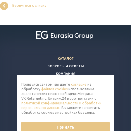
Вернуться к списку
КАТАЛОГ
ВОПРОСЫ И ОТВЕТЫ
КОМПАНИЯ
КОНТАКТЫ
Пользуясь сайтом, вы даете
согласие
на
обработку
файлов cookies
использование
8 (800) 350-86-91
аналитических сервисов Яндекс Метрика,
VK.Retargeting, Битрикс24 в соответствии с
nut@eq-mail.ru
политикой конфиденциальности и обработки
персональных данных
. Вы можете запретить
обработку cookies в настройках браузера.
Принять
© 2026 Все права защищены.