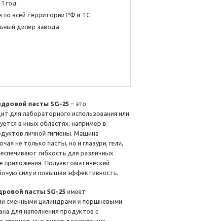
 1 год
 по всей территории РФ и ТС
ьный дилер завода
дровой пасты SG-25
– это
ит для лабораторного использования или
уется в иных областях, например в
дуктов личной гигиены. Машина
ая не только пасты, но и глазури, гели,
беспечивают гибкость для различных
ре приложения. Полуавтоматический
бочую силу и повышая эффективность.
дровой пасты SG-25
имеет
ми сменными цилиндрами и поршневыми
ана для наполнения продуктов с