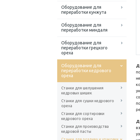
Оборудование для
переработки кунжута
Оборудование для
переработки миндаля
Оборудование для
переработки грецкого
ореха
Оборудование для
Д
переработки кедрового
п
ореха
н
к
Станки для шелушения
у
кедровых шишек
с
Станки для сушки кедрового
п
ореха
р
Станки для сортировки
кедрового ореха
Д
Станки для производства
в
кедровой пасты
у
Станки для розлива и упаковки