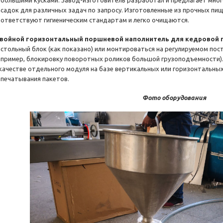
ебольшими кусками. Завод-изготовитель разработал и предлагает мно
асадок для различных задач по запросу. Изготовленные из прочных п
оответствуют гигиеническим стандартам и легко очищаются.
войной горизонтальный поршневой наполнитель для кедровой п
астольный блок (как показано) или монтироваться на регулируемом пос
апример, блокировку поворотных роликов большой грузоподъемности). 
 качестве отдельного модуля на базе вертикальных или горизонтальны
апечатывания пакетов.
Фото оборудования