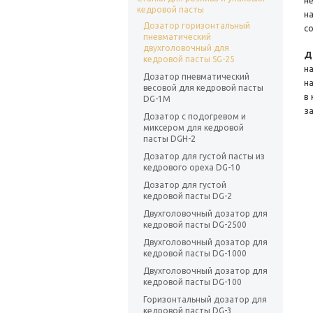
н
кедровой пасты
н
Дозатор горизонтальный
с
пневматический
двухголовочный для
Д
кедровой пасты SG-25
н
Дозатор пневматический
н
весовой для кедровой пасты
в
DG-1M
з
Дозатор с подогревом и
миксером для кедровой
пасты DGH-2
Дозатор для густой пасты из
кедрового ореха DG-10
Дозатор для густой
кедровой пасты DG-2
Двухголовочный дозатор для
кедровой пасты DG-2500
Двухголовочный дозатор для
кедровой пасты DG-1000
Двухголовочный дозатор для
кедровой пасты DG-100
Горизонтальный дозатор для
кедровой пасты DG-3