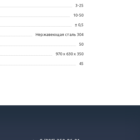
3-25
10-50
± 0,5
Нержавеющая сталь 304
50
970 х 630 х 350
45