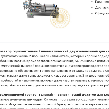
Гарантия
Доставка
Официал
озатор горизонтальный пневматический двухголовочный для ке
олуавтоматический 2-поршневой наполнитель, который хорошо подход
ебольших партий. Кроме заявленного назначения, SG-25 широко использ
осметической, пищевой промышленности и индустрии производства про
ниверсально обеспечивает точное наполнение и отсадку продуктов, включ
оусы, масла и даже такие жидкости, как растворители. Эти дозаторы о
отребностей в наполнении, включая даже чувствительные к температу
ежим работы снижает ручное вмешательство, сокращая затраты на ра
вухпоршневой горизонтальный пневматический дозатор для ке
заимозаменяемые цилиндры. Он может поставляться с дополнительны
злами. Изделие также имеет большой бункер и большое отверстие клап