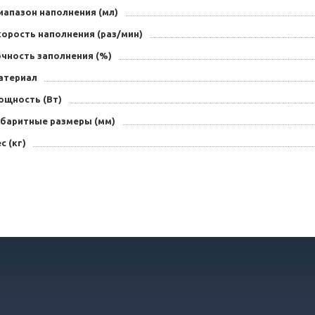
иапазон наполнения (мл)
корость наполнения (раз/мин)
очность заполнения (%)
атериал
ощность (Вт)
абаритные размеры (мм)
с (кг)