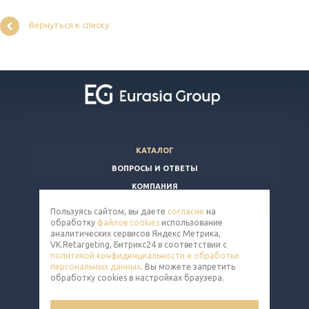
Вернуться к списку
КАТАЛОГ
ВОПРОСЫ И ОТВЕТЫ
КОМПАНИЯ
КОНТАКТЫ
Пользуясь сайтом, вы даете
согласие
на
обработку
файлов cookies
использование
8 (800) 350-86-91
аналитических сервисов Яндекс Метрика,
VK.Retargeting, Битрикс24 в соответствии с
nut@eq-mail.ru
политикой конфиденциальности и обработки
персональных данных
. Вы можете запретить
обработку cookies в настройках браузера.