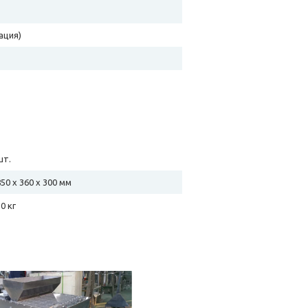
ация)
шт.
850 х 360 х 300 мм
10 кг