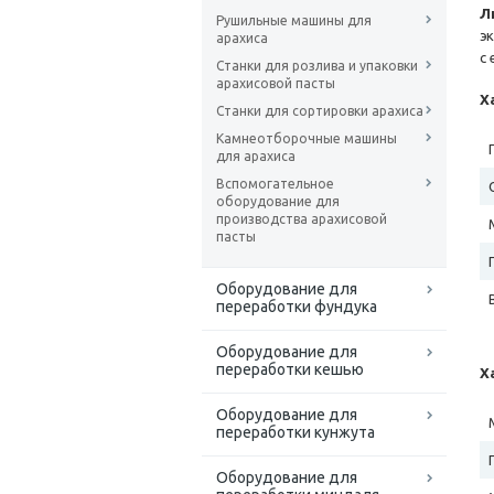
Л
Рушильные машины для
э
арахиса
с
Станки для розлива и упаковки
арахисовой пасты
Х
Станки для сортировки арахиса
Камнеотборочные машины
для арахиса
Вспомогательное
оборудование для
производства арахисовой
пасты
Оборудование для
переработки фундука
Оборудование для
переработки кешью
Х
Оборудование для
переработки кунжута
Оборудование для