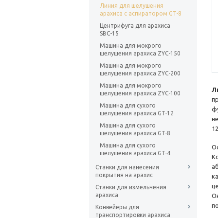
Линия для шелушения
арахиса с аспиратором GT-8
Центрифуга для арахиса
SBС-15
Машина для мокрого
шелушения арахиса ZYC-150
Машина для мокрого
шелушения арахиса ZYC-200
Машина для мокрого
Л
шелушения арахиса ZYC-100
п
Машина для сухого
ф
шелушения арахиса GT-12
н
Машина для сухого
12
шелушения арахиса GT-8
Машина для сухого
О
шелушения арахиса GT-4
К
а
Станки для нанесения
покрытия на арахис
к
ц
Станки для измельчения
арахиса
О
п
Конвейеры для
транспортировки арахиса