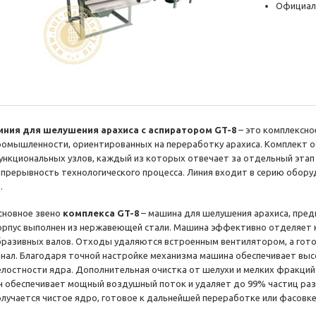
Официал
иния для шелушения арахиса с аспиратором GT-8
– это комплексно
ромышленности, ориентированных на переработку арахиса. Комплект 
ункциональных узлов, каждый из которых отвечает за отдельный этап
епрерывность технологического процесса. Линия входит в серию обор
.
сновное звено
комплекса GT-8
– машина для шелушения арахиса, пред
орпус выполнен из нержавеющей стали. Машина эффективно отделяет 
бразивных валов. Отходы удаляются встроенным вентилятором, а гот
анал. Благодаря точной настройке механизма машина обеспечивает вы
елостности ядра. Дополнительная очистка от шелухи и мелких фракци
н обеспечивает мощный воздушный поток и удаляет до 99% частиц раз
олучается чистое ядро, готовое к дальнейшей переработке или фасовке