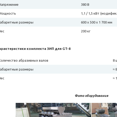
Напряжение
380 В
Мощность
1,1 / 1,5 кВт (модифик
Габаритные размеры
600 х 500 х 1 700 мм
Вес
200 кг
арактеристики комплекта ЗИП для GT-8
Количество абразивных валов
8 
Габаритные размеры
≈ 
Вес
≈ 
Фото оборудования