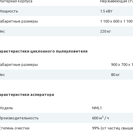
Материал корпуса
Нержавеющая ста
Мощность
1.5 кВт
Габаритные размеры
1 100 х 600 х 1 10
Вес
220 кг
арактеристики циклонного пылеуловителя
Габаритные размеры
900 х 700 х 
Вес
80 кг
арактеристики аспиратора
Модель
NML1
3
Производительность
600 м
/ ч
Степень очистки
99% (от частиц свыше