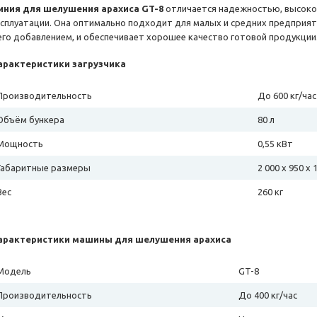
иния для шелушения арахиса GT-8
отличается надежностью, высоко
ксплуатации. Она оптимально подходит для малых и средних предприят
 его добавлением, и обеспечивает хорошее качество готовой продукции
арактеристики загрузчика
Производительность
До 600 кг/час
Объём бункера
80 л
Мощность
0,55 кВт
Габаритные размеры
2 000 х 950 х 
Вес
260 кг
арактеристики машины для шелушения арахиса
Модель
GT-8
Производительность
До 400 кг/час