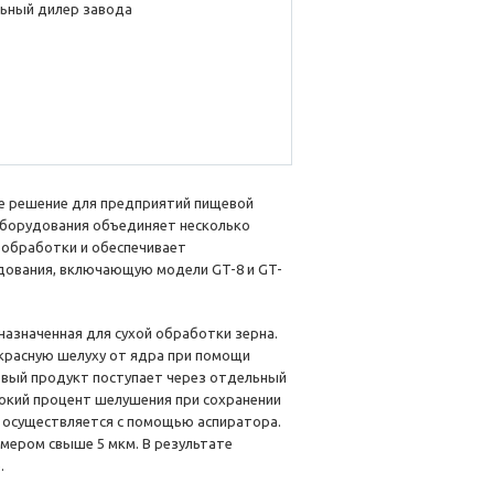
ьный дилер завода
е решение для предприятий пищевой
оборудования объединяет несколько
 обработки и обеспечивает
удования, включающую модели GT-8 и GT-
назначенная для сухой обработки зерна.
красную шелуху от ядра при помощи
овый продукт поступает через отдельный
сокий процент шелушения при сохранении
й осуществляется с помощью аспиратора.
мером свыше 5 мкм. В результате
.