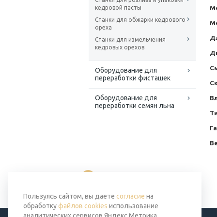
М
кедровой пасты
Станки для обжарки кедрового
М
ореха
Д
Станки для измельчения
кедровых орехов
Д
С
Оборудование для
переработки фисташек
С
Оборудование для
В
переработки семян льна
Т
Г
Ве
Вернуться к списку
Пользуясь сайтом, вы даете
согласие
на
обработку
файлов cookies
использование
аналитических сервисов Яндекс Метрика,