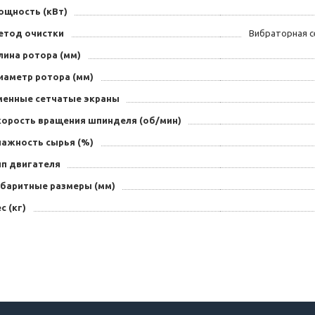
ощность (кВт)
етод очистки
Вибраторная с
лина ротора (мм)
иаметр ротора (мм)
менные сетчатые экраны
корость вращения шпинделя (об/мин)
лажность сырья (%)
ип двигателя
абаритные размеры (мм)
с (кг)