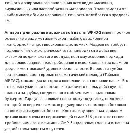
точного дозированного заполнения всех видов масляных,
эмульсионных или пастообразных материалов. В зависимости от
наибольшего объема наполнения точность колеблется в пределах
1%.
Аппарат для разлива арахисовой пасты WF-DG
имеет прочное
основание в виде металлической тумбы с расширенной
платформой на противоскользящих ножках. Модель не требует
подключения к электрической сети, приводится в действие
системой подачи сжатого воздуха, поэтому особенно подходит
для взрывозащищенных требований и использования во влажной
среде, имеет высокий уровень безопасности. В полости тумбы
вертикально смонтирован пневматический цилиндр (Тайвань
AIRTAC), с помощью которого выполняется втягивание пасты. Его
шток выступает над плоскостью рабочего стола, действует в
полости патрубка, соединенного с объемным заправочным
бункером. Тара устанавливается на полку-подставку, положение
которой по вертикали можно регулировать с помощью боковых
пазов и фиксирующих болтов. Контактирующие с материалом
детали выполнены из нержавеющей стали 316L, в соответствии с
требованиями сертификации GMP. Заправочная головка оснащена
устройством защиты от утечек.