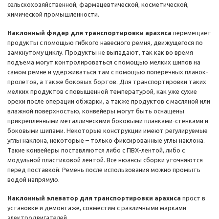
сельскохозяйственной, фармацевтической, косметической,
химической промышленности.
Наклонный фидер для транспортировки арахиса
перемещает
продукты с помощью гибкого навесного ремня, движущегося по
замкнутому циклу. Продукты не выпадают, так как во время
подъема могут контролироваться с помощью мелких шипов на
самом ремне и удерживаться там с помощью поперечных планок-
пролетов, а также боковых бортов. Для транспортировки таких
мелких продуктов с повышенной температурой, как уже сухие
орехи после операции обжарки, а также продуктов с масляной или
влажной поверхностью, конвейеры могут быть оснащены
прикрепленными металлическими боковыми планками-стенками и
боковыми шипами. Некоторые конструкции имеют регулируемые
углы наклона, некоторые – только фиксированные углы наклона.
Такие конвейеры поставляются либо с ПВХ-лентой, либо с
модульной пластиковой лентой. Все нюансы сборки уточняются
перед поставкой. Ремень после использования можно промыть
водой напрямую.
Наклонный элеватор для транспортировки арахиса
прост в
установке и демонтаже, совместим с различными марками
электродвигателей.