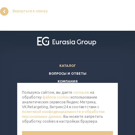
Вернуться к списку
КАТАЛОГ
ВОПРОСЫ И ОТВЕТЫ
КОМПАНИЯ
КОНТАКТЫ
Пользуясь сайтом, вы даете
согласие
на
обработку
файлов cookies
использование
8 (800) 350-86-91
аналитических сервисов Яндекс Метрика,
VK.Retargeting, Битрикс24 в соответствии с
nut@eq-mail.ru
политикой конфиденциальности и обработки
персональных данных
. Вы можете запретить
обработку cookies в настройках браузера.